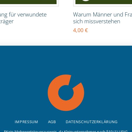
lung für verwundete
Warum Männer und Fr
träger
sich missverstehen
4,00
€
IMPRESSUM
AGB
DATENSCHUTZERKLÄRUNG
*Kein Mehrwertsteuerausweis, da Kleinunternehmer nach §19 (1) UStG.