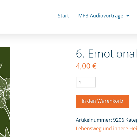
Start
MP3-Audiovorträge
6. Emotiona
4,00
€
6.
Emotionaler
Missbrauch
In den Warenkorb
Menge
Artikelnummer:
9206
Kate
Lebensweg und innere Hei