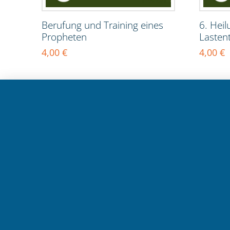
Berufung und Training eines
6. Hei
Propheten
Lasten
4,00
€
4,00
€