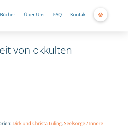
Bücher
Über Uns
FAQ
Kontakt
reit von okkulten
orien:
Dirk und Christa Lüling
,
Seelsorge / Innere