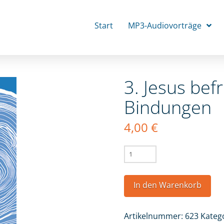
Start
MP3-Audiovorträge
3. Jesus bef
Bindungen
4,00
€
3.
Jesus
befreit
In den Warenkorb
von
okkulten
Artikelnummer:
623
Kateg
Bindungen