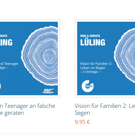
n Teenager an falsche
Vision für Familien 2: L
e geraten
Segen
9,95
€