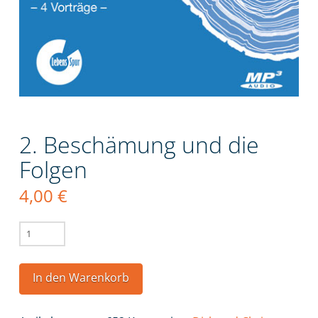
2. Beschämung und die
Folgen
4,00
€
2.
Beschämung
und
In den Warenkorb
die
Folgen